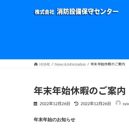
コ
ナ
ン
ビ
テ
ゲ
ン
ー
ツ
シ
へ
ョ
ス
ン
キ
に
ッ
移
HOME
News & Information
年末年始休暇のご案内
プ
動
年末年始休暇のご案内
最
2022年12月26日
2022年12月26日
sy
終
更
新
年末年始のお知らせ
日