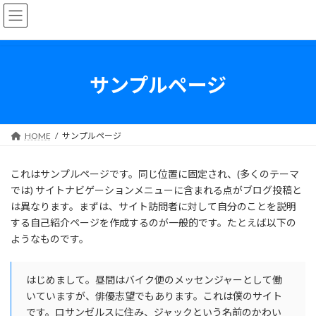
コ
ナ
ン
ビ
テ
ゲ
ン
ー
ツ
シ
へ
ョ
サンプルページ
ス
ン
キ
に
ッ
移
プ
動
HOME
サンプルページ
これはサンプルページです。同じ位置に固定され、(多くのテーマ
では) サイトナビゲーションメニューに含まれる点がブログ投稿と
は異なります。まずは、サイト訪問者に対して自分のことを説明
する自己紹介ページを作成するのが一般的です。たとえば以下の
ようなものです。
はじめまして。昼間はバイク便のメッセンジャーとして働
いていますが、俳優志望でもあります。これは僕のサイト
です。ロサンゼルスに住み、ジャックという名前のかわい